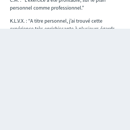
personnel comme professionnel.”
K.L.V.X. : “A titre personnel, j’ai trouvé cette
expérience très enrichissante à plusieurs égards
puisque l’intrapreneur co-dirige le projet. J’ai
découvert une toute nouvelle approche de la
gestion de projet et du développement
numérique en mode start’up. Enfin il me semble
important de préciser qu’il n’est pas du tout
nécessaire d’avoir des compétences techniques
pour être intrapreneur. Tout ce qui compte, c’est
de bien connaître le contexte métier, comprendre
le problème et être motivé pour y apporter une
solution. “