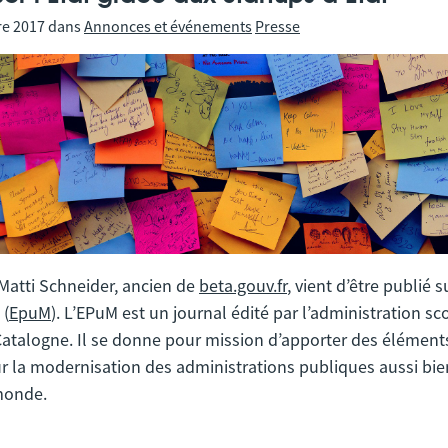
re 2017
dans
Annonces et événements
Presse
 Matti Schneider, ancien de
beta.gouv.fr
, vient d’être publié 
 (
EpuM
). L’EPuM est un journal édité par l’administration sco
Catalogne. Il se donne pour mission d’apporter des élémen
r la modernisation des administrations publiques aussi bi
monde.