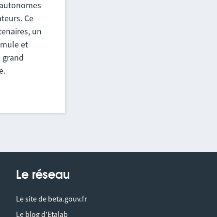
t autonomes
ateurs. Ce
tenaires, un
imule et
s grand
e.
Le réseau
Le site de beta.gouv.fr
Le blog d'Etalab