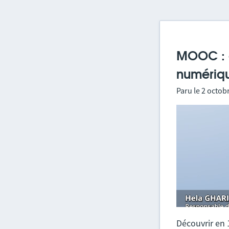
MOOC : a
numériqu
Paru le
2 octob
Découvrir en