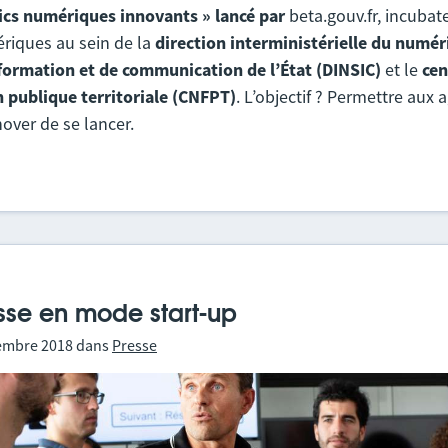
ics numériques innovants » lancé par
beta.gouv.fr, incubat
riques au sein de la
direction interministérielle du numér
formation et de communication de l’État (DINSIC)
et le
cen
n publique territoriale (CNFPT)
. L’objectif ? Permettre aux 
nover de se lancer.
asse en mode start-up
embre 2018
dans
Presse