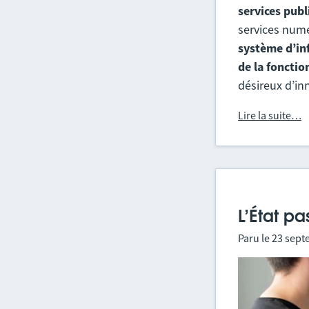
services publ
services numé
système d’in
de la fonctio
désireux d’in
Lire la suite…
L’État p
Paru le
23 sept