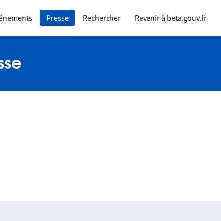
vénements
Presse
Rechercher
Revenir à beta.gouv.fr
sse