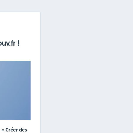
v.fr !
C
« Créer des